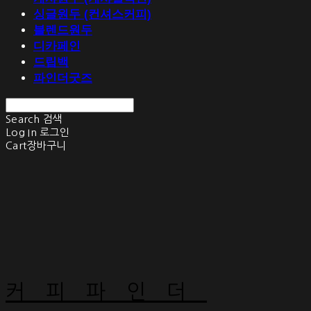
싱글원두 (컨셔스커피)
블렌드원두
디카페인
드립백
파인더굿즈
Search
검색
Log In
로그인
Cart
장바구니
커피파인더