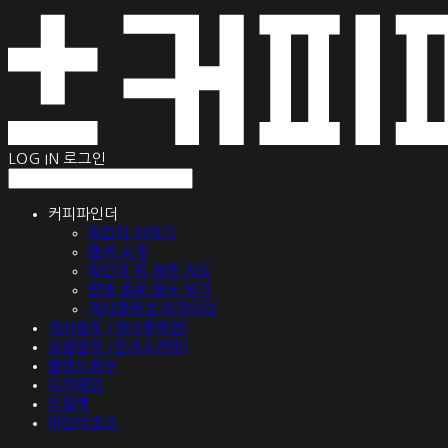
LOG IN
로그인
커피파인더
파인더 이야기
멤버 소개
파인더 픽 제주 지도
판매 종료 원두 보기
게샤컬렉션 아카이브
게샤원두 (게샤컬렉션)
싱글원두 (컨셔스커피)
블렌드원두
디카페인
드립백
파인더굿즈