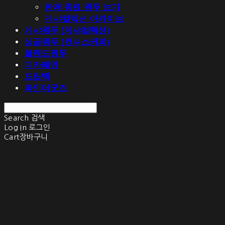
판매 종료 원두 보기
게샤컬렉션 아카이브
게샤원두 (게샤컬렉션)
싱글원두 (컨셔스커피)
블렌드원두
디카페인
드립백
파인더굿즈
Search
검색
Log In
로그인
Cart
장바구니