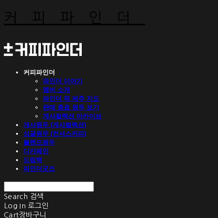
커피파인더
커피파인더
파인더 이야기
멤버 소개
파인더 픽 제주 지도
판매 종료 원두 보기
게샤컬렉션 아카이브
게샤원두 (게샤컬렉션)
싱글원두 (컨셔스커피)
블렌드원두
디카페인
드립백
파인더굿즈
Search
검색
Log In
로그인
Cart
장바구니