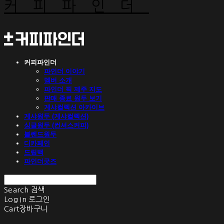
커피파인더
커피파인더
파인더 이야기
멤버 소개
파인더 픽 제주 지도
판매 종료 원두 보기
게샤컬렉션 아카이브
게샤원두 (게샤컬렉션)
싱글원두 (컨셔스커피)
블렌드원두
디카페인
드립백
파인더굿즈
Search
검색
Log In
로그인
Cart
장바구니