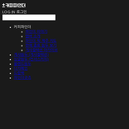
LOG IN
로그인
커피파인더
파인더 이야기
멤버 소개
파인더 픽 제주 지도
판매 종료 원두 보기
게샤컬렉션 아카이브
게샤원두 (게샤컬렉션)
싱글원두 (컨셔스커피)
블렌드원두
디카페인
드립백
파인더굿즈