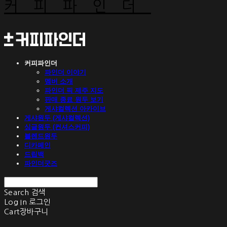
커피파인더
커피파인더
파인더 이야기
멤버 소개
파인더 픽 제주 지도
판매 종료 원두 보기
게샤컬렉션 아카이브
게샤원두 (게샤컬렉션)
싱글원두 (컨셔스커피)
블렌드원두
디카페인
드립백
파인더굿즈
Search
검색
Log In
로그인
Cart
장바구니