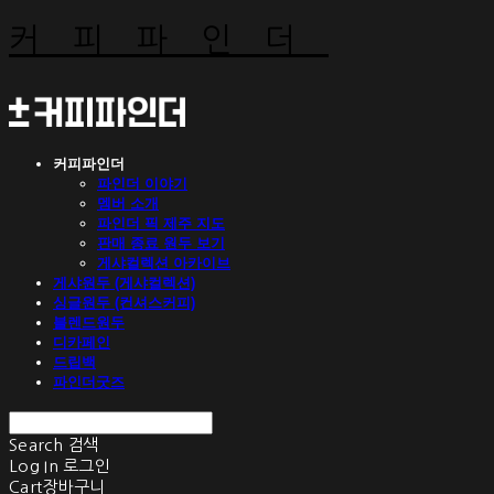
커피파인더
커피파인더
파인더 이야기
멤버 소개
파인더 픽 제주 지도
판매 종료 원두 보기
게샤컬렉션 아카이브
게샤원두 (게샤컬렉션)
싱글원두 (컨셔스커피)
블렌드원두
디카페인
드립백
파인더굿즈
Search
검색
Log In
로그인
Cart
장바구니