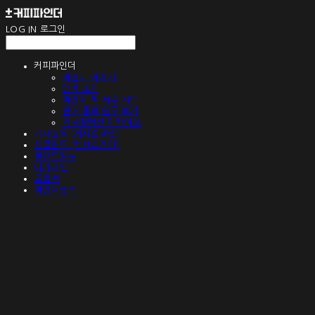
LOG IN
로그인
커피파인더
파인더 이야기
멤버 소개
파인더 픽 제주 지도
판매 종료 원두 보기
게샤컬렉션 아카이브
게샤원두 (게샤컬렉션)
싱글원두 (컨셔스커피)
블렌드원두
디카페인
드립백
파인더굿즈