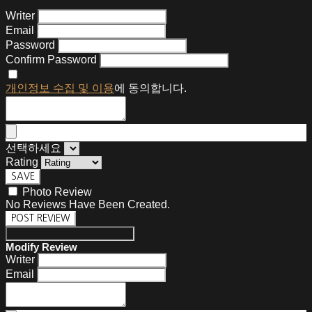
Writer
Email
Password
Confirm Password
개인정보 수집 및 이용
에 동의합니다.
선택하세요
Rating
SAVE
Photo Review
No Reviews Have Been Created.
POST REVIEW
Modify Review
Writer
Email