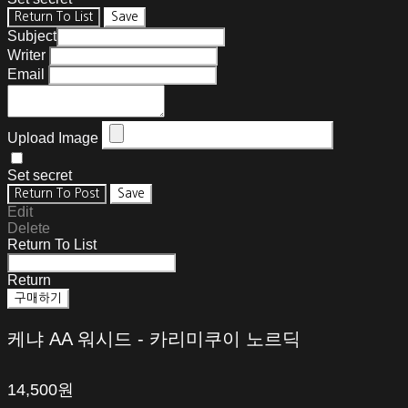
Return To List
Save
Subject
Writer
Email
Upload Image
Set secret
Return To Post
Save
Edit
Delete
Return To List
Return
구매하기
케냐 AA 워시드 - 카리미쿠이 노르딕
14,500원