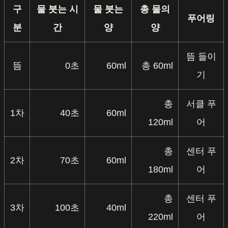
구
물 붓는 시
물 붓는
총 물의
푸어링
분
간
양
양
뜸 들이
뜸
0초
60ml
총 60ml
기
총
서클 푸
1차
40초
60ml
120ml
어
총
센터 푸
2차
70초
60ml
180ml
어
총
센터 푸
3차
100초
40ml
220ml
어