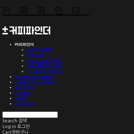
커피파인더
커피파인더
파인더 이야기
멤버 소개
파인더 픽 제주 지도
판매 종료 원두 보기
게샤컬렉션 아카이브
게샤원두 (게샤컬렉션)
싱글원두 (컨셔스커피)
블렌드원두
디카페인
드립백
파인더굿즈
Search
검색
Log In
로그인
Cart
장바구니