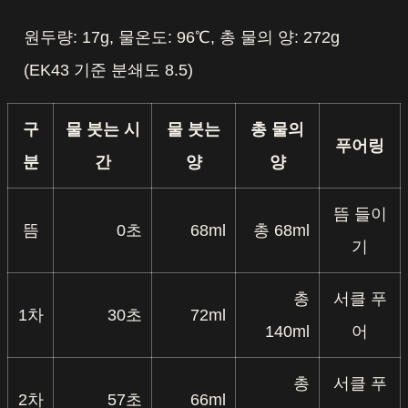
원두량: 17g, 물온도: 96℃, 총 물의 양: 272g
(EK43 기준 분쇄도 8.5)
구
물 붓는 시
물 붓는
총 물의
푸어링
분
간
양
양
뜸 들이
뜸
0초
68ml
총 68ml
기
총
서클 푸
1차
30초
72ml
140ml
어
총
서클 푸
2차
57초
66ml