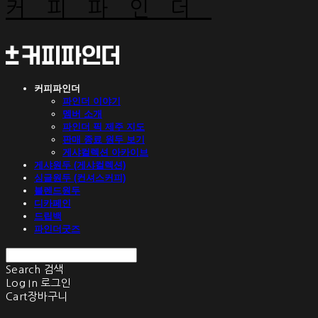
커피파인더
커피파인더
파인더 이야기
멤버 소개
파인더 픽 제주 지도
판매 종료 원두 보기
게샤컬렉션 아카이브
게샤원두 (게샤컬렉션)
싱글원두 (컨셔스커피)
블렌드원두
디카페인
드립백
파인더굿즈
Search
검색
Log In
로그인
Cart
장바구니