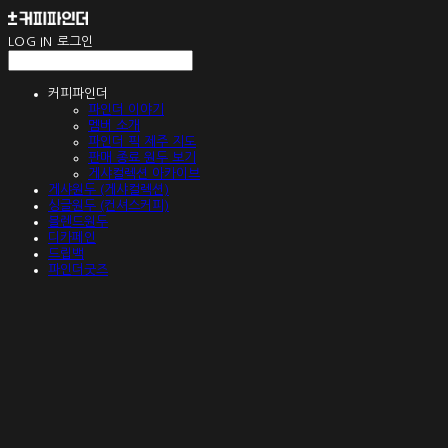
LOG IN
로그인
커피파인더
파인더 이야기
멤버 소개
파인더 픽 제주 지도
판매 종료 원두 보기
게샤컬렉션 아카이브
게샤원두 (게샤컬렉션)
싱글원두 (컨셔스커피)
블렌드원두
디카페인
드립백
파인더굿즈