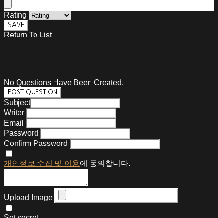
Rating
SAVE
Return To List
No Questions Have Been Created.
POST QUESTION
Subject
Writer
Email
Password
Confirm Password
개인정보 수집 및 이용
에 동의합니다.
Upload Image
Set secret