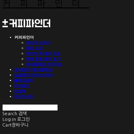
커피파인더
커피파인더
파인더 이야기
멤버 소개
파인더 픽 제주 지도
판매 종료 원두 보기
게샤컬렉션 아카이브
게샤원두 (게샤컬렉션)
싱글원두 (컨셔스커피)
블렌드원두
디카페인
드립백
파인더굿즈
Search
검색
Log In
로그인
Cart
장바구니