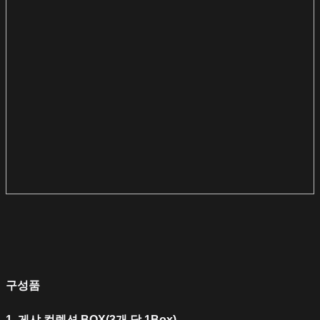
구성품
1
. 게샤 컬렉션 BOX(3개 당 1Box)