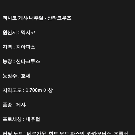
멕시코 게샤 내추럴 - 산타크루즈
원산지 : 멕시코
지역 : 치아파스
농장 : 산타크루즈
농장주 : 호세
지역고도 : 1,700m 이상
품종 : 게샤
프로세싱 : 내추럴
커핑 노트 : 베르가못, 힌트 오브 자스민, 카카오닙스, 초콜릿,