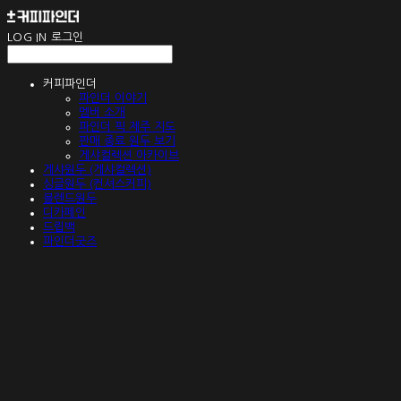
LOG IN
로그인
커피파인더
파인더 이야기
멤버 소개
파인더 픽 제주 지도
판매 종료 원두 보기
게샤컬렉션 아카이브
게샤원두 (게샤컬렉션)
싱글원두 (컨셔스커피)
블렌드원두
디카페인
드립백
파인더굿즈