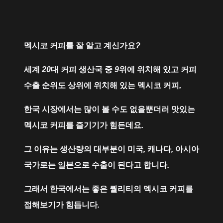
멕시코
커피를
잘
알고
계신가요
?
세계
20
대
커피
생산국
중
9
위에
위치해
있고
커피
수출
순위도
상위에
위치해
있는
멕시코
커피
,
한국
시장에서는
많이
볼
수도
없을뿐더러
맛있는
멕시코
커피를
즐기기가
힘든데요
.
그
이유는
생산량의
대부분이
미국
,
캐나다
,
아시아
국가로는
일본으로
수출이
된다고
합니다
.
그래서
한국에서는
좋은
퀄리티의
멕시코
커피를
접해보기가
힘듭니다
.