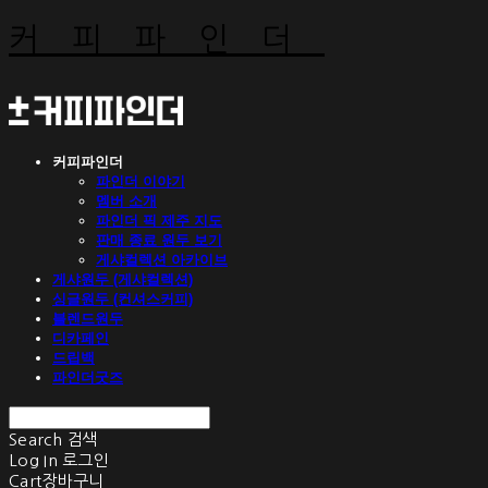
커피파인더
커피파인더
파인더 이야기
멤버 소개
파인더 픽 제주 지도
판매 종료 원두 보기
게샤컬렉션 아카이브
게샤원두 (게샤컬렉션)
싱글원두 (컨셔스커피)
블렌드원두
디카페인
드립백
파인더굿즈
Search
검색
Log In
로그인
Cart
장바구니