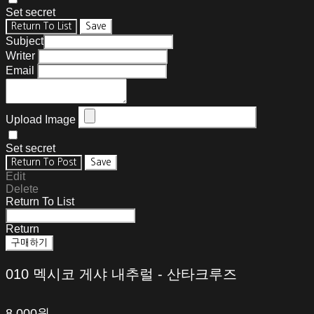
Set secret
Return To List
Save
Subject
Writer
Email
Upload Image
Set secret
Return To Post
Save
Edit
Delete
Return To List
Return
구매하기
010 멕시코 게샤 내추럴 - 산타크루즈
8,000원