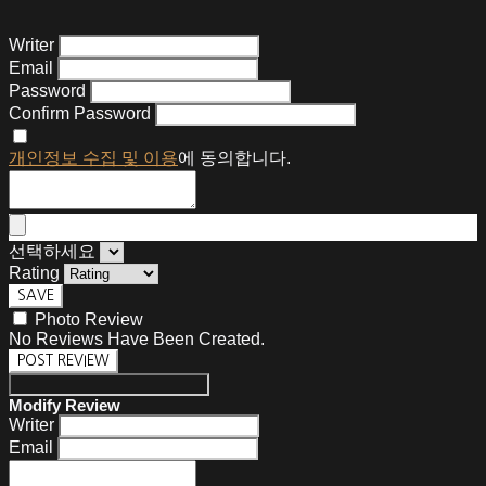
Writer
Email
Password
Confirm Password
개인정보 수집 및 이용
에 동의합니다.
선택하세요
Rating
SAVE
Photo Review
No Reviews Have Been Created.
POST REVIEW
Modify Review
Writer
Email