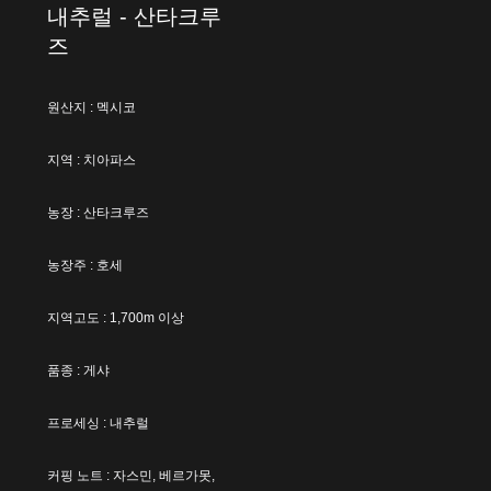
내추럴 - 산타크루
즈
원산지 : 멕시코
지역 : 치아파스
농장 : 산타크루즈
농장주 : 호세
지역고도 : 1,700m 이상
품종 : 게샤
프로세싱 : 내추럴
커핑 노트 : 자스민, 베르가못,