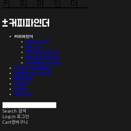
커피파인더
커피파인더
파인더 이야기
멤버 소개
파인더 픽 제주 지도
판매 종료 원두 보기
게샤컬렉션 아카이브
게샤원두 (게샤컬렉션)
싱글원두 (컨셔스커피)
블렌드원두
디카페인
드립백
파인더굿즈
Search
검색
Log In
로그인
Cart
장바구니