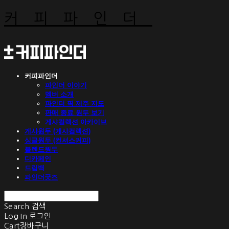
커피파인더
커피파인더
파인더 이야기
멤버 소개
파인더 픽 제주 지도
판매 종료 원두 보기
게샤컬렉션 아카이브
게샤원두 (게샤컬렉션)
싱글원두 (컨셔스커피)
블렌드원두
디카페인
드립백
파인더굿즈
Search
검색
Log In
로그인
Cart
장바구니