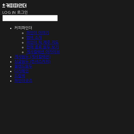
LOG IN
로그인
커피파인더
파인더 이야기
멤버 소개
파인더 픽 제주 지도
판매 종료 원두 보기
게샤컬렉션 아카이브
게샤원두 (게샤컬렉션)
싱글원두 (컨셔스커피)
블렌드원두
디카페인
드립백
파인더굿즈