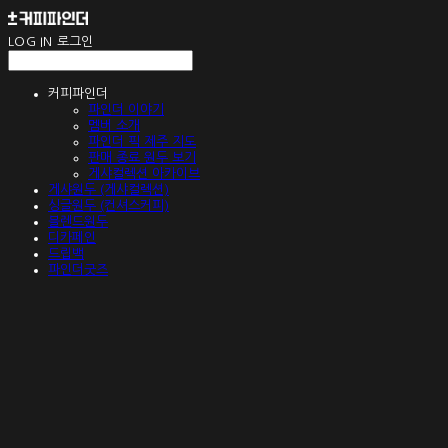
LOG IN
로그인
커피파인더
파인더 이야기
멤버 소개
파인더 픽 제주 지도
판매 종료 원두 보기
게샤컬렉션 아카이브
게샤원두 (게샤컬렉션)
싱글원두 (컨셔스커피)
블렌드원두
디카페인
드립백
파인더굿즈