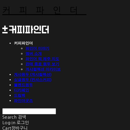
커피파인더
커피파인더
파인더 이야기
멤버 소개
파인더 픽 제주 지도
판매 종료 원두 보기
게샤컬렉션 아카이브
게샤원두 (게샤컬렉션)
싱글원두 (컨셔스커피)
블렌드원두
디카페인
드립백
파인더굿즈
Search
검색
Log In
로그인
Cart
장바구니