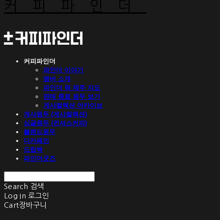
커피파인더
커피파인더
파인더 이야기
멤버 소개
파인더 픽 제주 지도
판매 종료 원두 보기
게샤컬렉션 아카이브
게샤원두 (게샤컬렉션)
싱글원두 (컨셔스커피)
블렌드원두
디카페인
드립백
파인더굿즈
Search
검색
Log In
로그인
Cart
장바구니