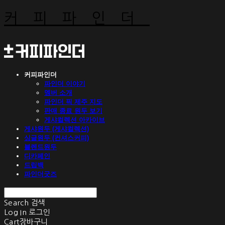
커피파인더
커피파인더
파인더 이야기
멤버 소개
파인더 픽 제주 지도
판매 종료 원두 보기
게샤컬렉션 아카이브
게샤원두 (게샤컬렉션)
싱글원두 (컨셔스커피)
블렌드원두
디카페인
드립백
파인더굿즈
Search
검색
Log In
로그인
Cart
장바구니