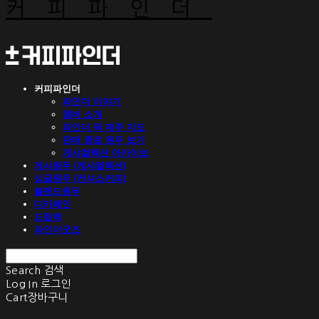
커피파인더
커피파인더
파인더 이야기
멤버 소개
파인더 픽 제주 지도
판매 종료 원두 보기
게샤컬렉션 아카이브
게샤원두 (게샤컬렉션)
싱글원두 (컨셔스커피)
블렌드원두
디카페인
드립백
파인더굿즈
Search
검색
Log In
로그인
Cart
장바구니