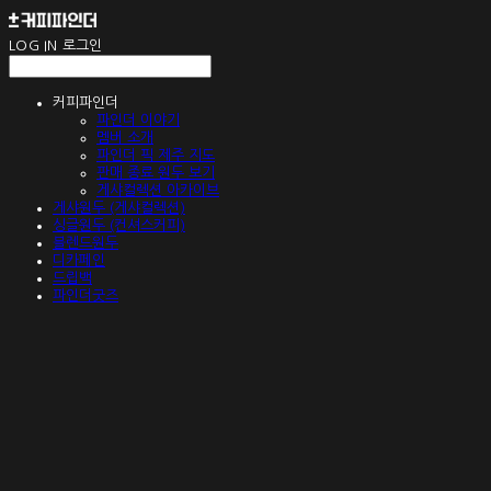
LOG IN
로그인
커피파인더
파인더 이야기
멤버 소개
파인더 픽 제주 지도
판매 종료 원두 보기
게샤컬렉션 아카이브
게샤원두 (게샤컬렉션)
싱글원두 (컨셔스커피)
블렌드원두
디카페인
드립백
파인더굿즈