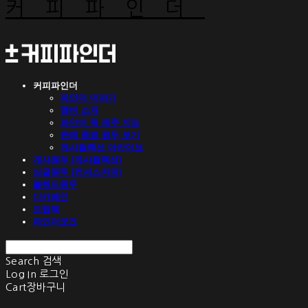
커피파인더
커피파인더
파인더 이야기
멤버 소개
파인더 픽 제주 지도
판매 종료 원두 보기
게샤컬렉션 아카이브
게샤원두 (게샤컬렉션)
싱글원두 (컨셔스커피)
블렌드원두
디카페인
드립백
파인더굿즈
Search
검색
Log In
로그인
Cart
장바구니