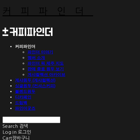
커피파인더
커피파인더
파인더 이야기
멤버 소개
파인더 픽 제주 지도
판매 종료 원두 보기
게샤컬렉션 아카이브
게샤원두 (게샤컬렉션)
싱글원두 (컨셔스커피)
블렌드원두
디카페인
드립백
파인더굿즈
Search
검색
Log In
로그인
Cart
장바구니