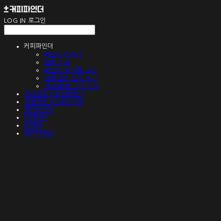
LOG IN
로그인
커피파인더
파인더 이야기
멤버 소개
파인더 픽 제주 지도
판매 종료 원두 보기
게샤컬렉션 아카이브
게샤원두 (게샤컬렉션)
싱글원두 (컨셔스커피)
블렌드원두
디카페인
드립백
파인더굿즈